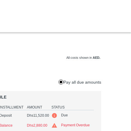
All costs shown in
AED.
:
Pay all due amounts
ULE
INSTALLMENT
AMOUNT
STATUS
Due
Deposit
Dhs11,520.00
Payment Overdue
Balance
Dhs2,880.00